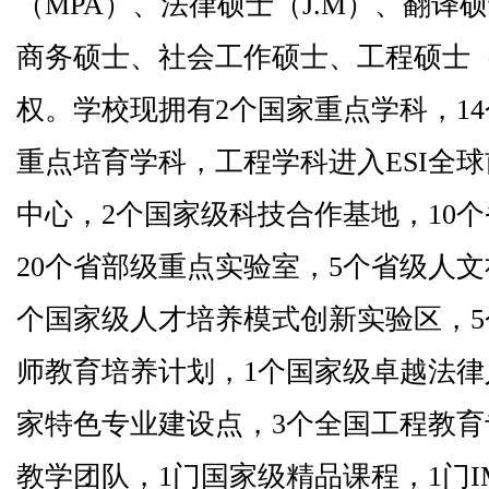
（
MPA
）、法律硕士（
J.M
）、翻译硕
商务硕士、社会工作硕士、工程硕士
权。学校现拥有
2
个国家重点学科，
14
重点培育学科，工程学科进入ESI全球
中心，
2
个国家级科技合作基地，
10
个
20
个省部级重点实验室，
5
个省级人文
个国家级人才培养模式创新实验区，
5
师教育培养计划，
1
个国家级卓越法律
家特色专业建设点，
3
个全国工程教育
教学团队，
1
门国家级精品课程，
1
门
I